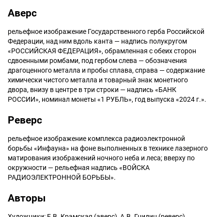
Аверс
рельефное изображение Государственного герба Российской
Федерации, над ним вдоль канта — надпись полукругом
«РОССИЙСКАЯ ФЕДЕРАЦИЯ», обрамленная с обеих сторон
сдвоенными ромбами, под гербом слева — обозначения
драгоценного металла и пробы сплава, справа — содержание
химически чистого металла и товарный знак монетного
двора, внизу в центре в три строки — надпись «БАНК
РОССИИ», номинал монеты «1 РУБЛЬ», год выпуска «2024 г.».
Реверс
рельефное изображение комплекса радиоэлектронной
борьбы «Инфауна» на фоне выполненных в технике лазерного
матирования изображений ночного неба и леса; вверху по
окружности — рельефная надпись «ВОЙСКА
РАДИОЭЛЕКТРОННОЙ БОРЬБЫ».
Авторы
Художники: Е.В. Крамская (аверс), А.В. Гнидин (реверс).