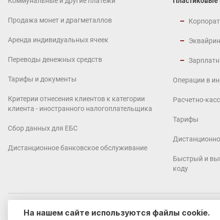
Коммунальные и другие платежи
Пластиковые
Продажа монет и драгметаллов
Корпорат
Аренда индивидуальных ячеек
Эквайрин
Переводы денежных средств
Зарплатн
Тарифы и документы
Операции в и
Критерии отнесения клиентов к категории
Расчетно-кас
клиента - иностранного налогоплательщика
Тарифы
Сбор данных для ЕБС
Дистанционно
Дистанционное банковское обслуживание
Быстрый и вы
коду
На нашем сайте используются файлы cookie.
© 2002-2026 «ЮГ-Инвестбанк» (ПАО)