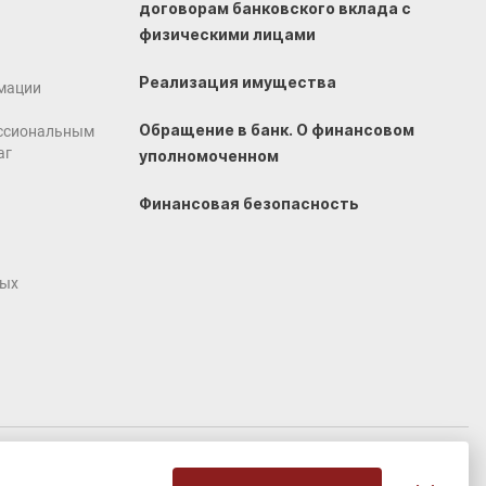
договорам банковского вклада с
физическими лицами
Реализация имущества
мации
Обращение в банк. О финансовом
ссиональным
аг
уполномоченном
Финансовая безопасность
ных
Создание сайта
VERY GOOD