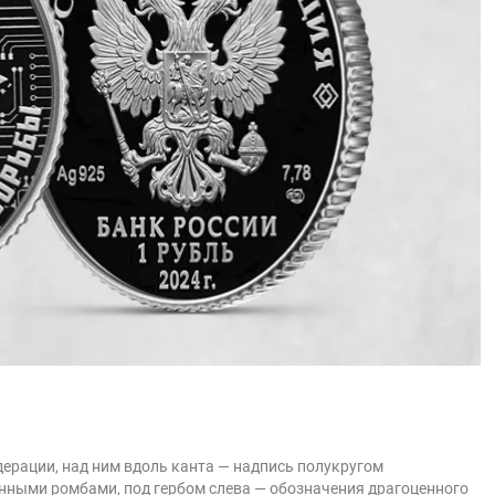
ерации, над ним вдоль канта — надпись полукругом
ными ромбами, под гербом слева — обозначения драгоценного