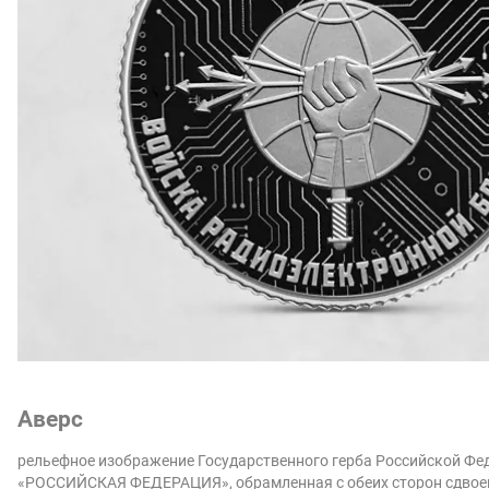
Аверс
рельефное изображение Государственного герба Российской Фед
«РОССИЙСКАЯ ФЕДЕРАЦИЯ», обрамленная с обеих сторон сдвоен