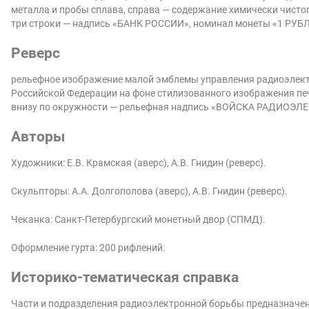
металла и пробы сплава, справа — содержание химически чистог
три строки — надпись «БАНК РОССИИ», номинал монеты «1 РУБЛЬ»
Реверс
рельефное изображение малой эмблемы управления радиоэлек
Российской Федерации на фоне стилизованного изображения печ
внизу по окружности — рельефная надпись «ВОЙСКА РАДИОЭ
Авторы
Художники: Е.В. Крамская (аверс), А.В. Гнидин (реверс).
Скульпторы: А.А. Долгополова (аверс), А.В. Гнидин (реверс).
Чеканка: Санкт-Петербургский монетный двор (СПМД).
Оформление гурта: 200 рифлений.
Историко-тематическая справка
Части и подразделения радиоэлектронной борьбы предназначе