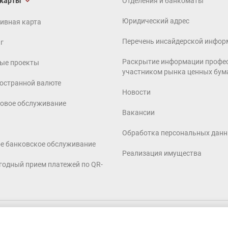
 карты
Отделения и банкоматы
Юридический адрес
ивная карта
Перечень инсайдерской инфор
г
Раскрытие информации профе
ые проекты
участником рынка ценных бум
ностранной валюте
Новости
совое обслуживание
Вакансии
Обработка персональных дан
е банковское обслуживание
Реализация имущества
годный прием платежей по QR-
. Универсальная лицензия ЦБ РФ 2772