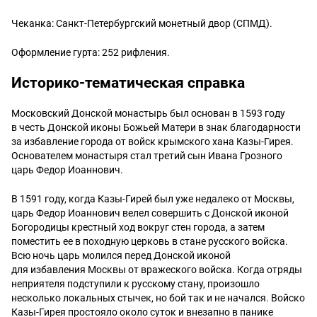
Чеканка: Санкт-Петербургский монетный двор (СПМД).
Оформление гурта: 252 рифления.
Историко-тематическая справка
Московский Донской монастырь был основан в 1593 году
в честь Донской иконы Божьей Матери в знак благодарности
за избавление города от войск крымского хана Казы-Гирея.
Основателем монастыря стал третий сын Ивана Грозного
царь Федор Иоаннович.
В 1591 году, когда Казы-Гирей был уже недалеко от Москвы,
царь Федор Иоаннович велел совершить с Донской иконой
Богородицы крестный ход вокруг стен города, а затем
поместить ее в походную церковь в стане русского войска.
Всю ночь царь молился перед Донской иконой
для избавления Москвы от вражеского войска. Когда отряды
неприятеля подступили к русскому стану, произошло
несколько локальных стычек, но бой так и не начался. Войско
Казы-Гирея простояло около суток и внезапно в панике