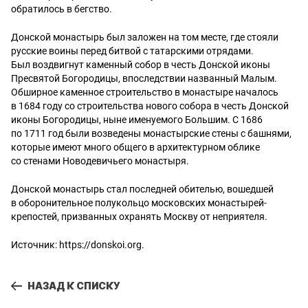
обратилось в бегство.
Донской монастырь был заложен на том месте, где стояли
русские воины перед битвой с татарскими отрядами.
Был воздвигнут каменный собор в честь Донской иконы
Пресвятой Богородицы, впоследствии названный Малым.
Обширное каменное строительство в монастыре началось
в 1684 году со строительства нового собора в честь Донской
иконы Богородицы, ныне именуемого Большим. С 1686
по 1711 год были возведены монастырские стены с башнями,
которые имеют много общего в архитектурном облике
со стенами Новодевичьего монастыря.
Донской монастырь стал последней обителью, вошедшей
в оборонительное полукольцо московских монастырей-
крепостей, призванных охранять Москву от неприятеля.
Источник:
https://donskoi.org
.
НАЗАД К СПИСКУ