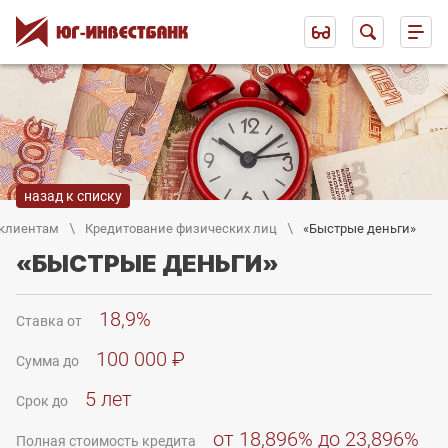
назад к списку
клиентам
Кредитование физических лиц
«Быстрые деньги»
«БЫСТРЫЕ ДЕНЬГИ»
18,9%
Ставка от
100 000 ₽
Сумма до
5 лет
Срок до
от 18,896% до 23,896%
Полная стоимость кредита