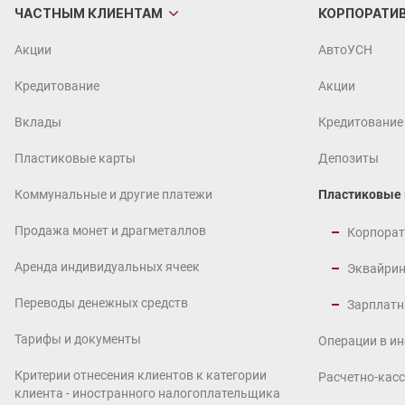
ЧАСТНЫМ
КЛИЕНТАМ
КОРПОРАТИ
Акции
АвтоУСН
Кредитование
Акции
Вклады
Кредитование
Пластиковые карты
Депозиты
Коммунальные и другие платежи
Пластиковые
Продажа монет и драгметаллов
Корпорат
Аренда индивидуальных ячеек
Эквайрин
Переводы денежных средств
Зарплатн
Тарифы и документы
Операции в и
Критерии отнесения клиентов к категории
Расчетно-кас
клиента - иностранного налогоплательщика