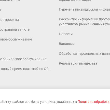
ивная карта
Перечень инсайдерской инфор
г
Раскрытие информации профе
ые проекты
участником рынка ценных бум
ностранной валюте
Новости
совое обслуживание
Вакансии
Обработка персональных дан
е банковское обслуживание
Реализация имущества
годный прием платежей по QR-
. Универсальная лицензия ЦБ РФ 2772
ботку файлов cookie на условиях, указанных в
Политике обработк