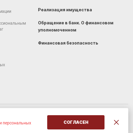
Реализация имущества
мации
Обращение в банк. О финансовом
ссиональным
аг
уполномоченном
Финансовая безопасность
ных
Создание сайта
VERY GOOD
СОГЛАСЕН
и персональных