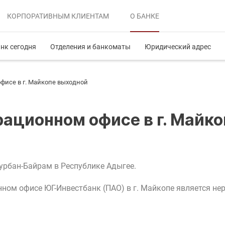
КОРПОРАТИВНЫМ
КЛИЕНТАМ
О БАНКЕ
нк сегодня
Отделения и банкоматы
Юридический адрес
офисе в г. Майкопе выходной
ерационном офисе в г. Май
урбан-Байрам в Республике Адыгее.
нном офисе ЮГ-Инвестбанк (ПАО) в г. Майкопе является не